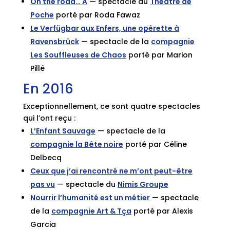
On the road… A
— spectacle du
Théâtre de
Poche
porté par Roda Fawaz
Le Verfügbar aux Enfers, une opérette à
Ravensbrück
— spectacle de la
compagnie
Les Souffleuses de Chaos
porté par Marion
Pillé
En 2016
Exceptionnellement, ce sont quatre spectacles
qui l’ont reçu :
L’Enfant Sauvage
— spectacle de la
compagnie la Bête noire
porté par Céline
Delbecq
Ceux que j’ai rencontré ne m’ont peut-être
pas vu
— spectacle du
Nimis Groupe
Nourrir l’humanité est un métier
— spectacle
de la
compagnie Art & Tça
porté par Alexis
Garcia