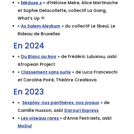
«
Méduse.s
» d’Héloïse Meire, Alice Martinache
et Sophie Delacollette, collectif La Gang,
What’s Up ?!
«
As Salem Aleykum
» du collectif Le Sbeul, Le
Rideau de Bruxelles
En 2024
«
Du Blanc au Noir
» de Frédéric Lubansu, asbl
Afropean Project
«
Classement sans suite
» de Luca Franceschi
et Caroline Poiré, Théâtre CreaNova
En 2023
«
Sexplay, nos panthères, nos joyaux
» de
Camille Husson, asbl
Darouri Express
«
Les oiseaux rares
» d’Anne Festraets, asbl
MoDul